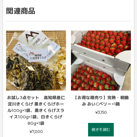
関連商品
お試し3点セット 高知県産仁
【お得な箱売り】完熟・朝摘
淀川きくらげ 黒きくらげホー
み おいCベリー×1箱
ル100g×1袋、黒きくらげスラ
¥
3,150
イス100g×1袋、白きくらげ
80g×1袋
続きを読む
¥
7,000