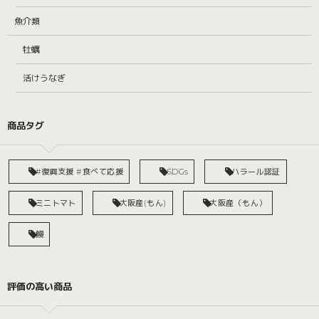
魚介類
牡蠣
活けうなぎ
商品タグ
#復興支援 #食べて応援
SDGs
ハラール認証
ミニトマト
大阪産(もん)
大阪産（もん）
鰻
評価の高い商品