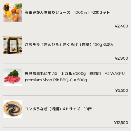
有田みかん生絞りジュース 1000ｍｌ×2本セット
¥
2,400
ごちそう「きんぴら」きくらげ（惣菜）100g×5袋入
¥
2,900
鹿児島黒毛和牛 A5 上カルビ500g 焼肉用 A5 WAGYU
premium Short Rib BBQ-Cut 500g
¥
5,500
コンポうなぎ（活鰻）4Ｐサイズ 10匹
¥
12,500