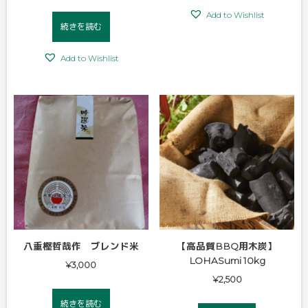
Add to Wishlist
続きを読む
Add to Wishlist
八重樫哲哉作 ブレンド米
【高品質BBQ用木炭】
LOHASumi 10kg
¥
3,000
¥
2,500
続きを読む