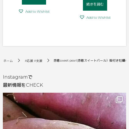
続きを読む
Add to Wishlist
Add to Wishlist
赤穂sweet pearl(赤穂スイートパール）殻付き牡蠣4k
ホーム
#応援 #支援
Instagramで
最新情報をCHECK