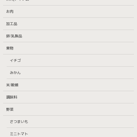
お肉
加工品
卵/乳製品
果物
イチゴ
みかん
米/穀類
調味料
野菜
さつまいも
ミニトマト