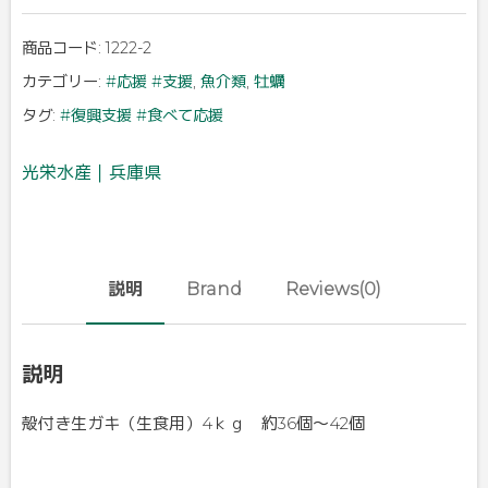
商品コード:
1222-2
カテゴリー:
#応援 #支援
,
魚介類
,
牡蠣
タグ:
#復興支援 #食べて応援
光栄水産｜兵庫県
説明
Brand
Reviews(0)
説明
殻付き生ガキ（生食用）4ｋｇ 約36個～42個