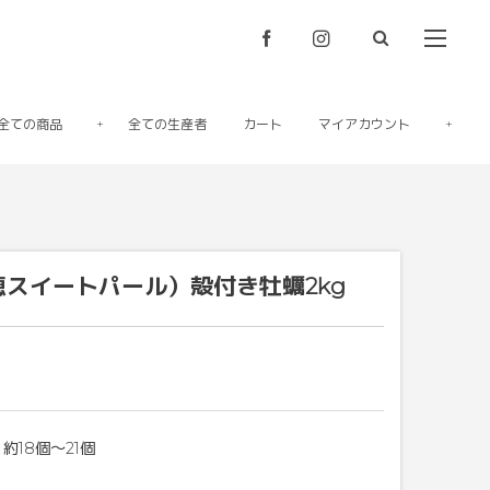
全ての商品
全ての生産者
カート
マイアカウント
l(赤穂スイートパール）殻付き牡蠣2kg
18個～21個