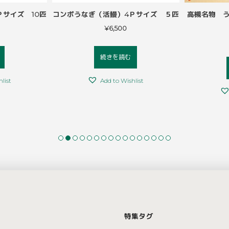
朝摘み おいC
高知県産 仁淀川きくらげ（乾燥・ホ
高知県産 
箱
ール）白 80ｇ
ラ
¥
3,000
続きを読む
list
Add to Wishlist
特集タグ