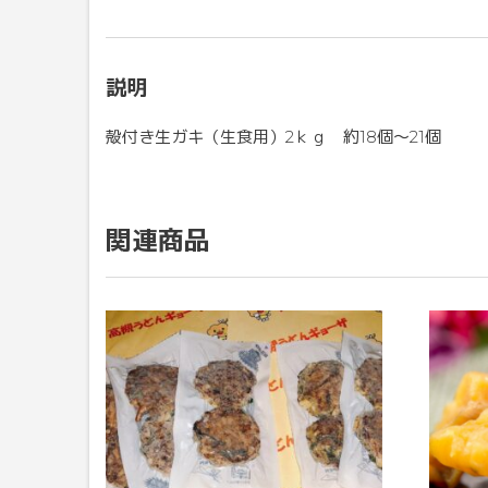
説明
殻付き生ガキ（生食用）2ｋｇ 約18個～21個
関連商品