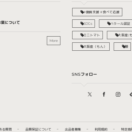
#復興支援 #食べて応援
休業について
SDGs
ハラール認証
ミニトマト
大阪産(も
More
大阪産（もん）
鰻
SNSフォロー
ある質問
品質保証について
出品者募集
利用規約
特定商