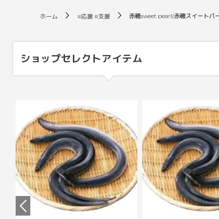
赤穂sweet pearl(赤穂スイート
ホーム
#応援 #支援
ショップセレクトアイテム