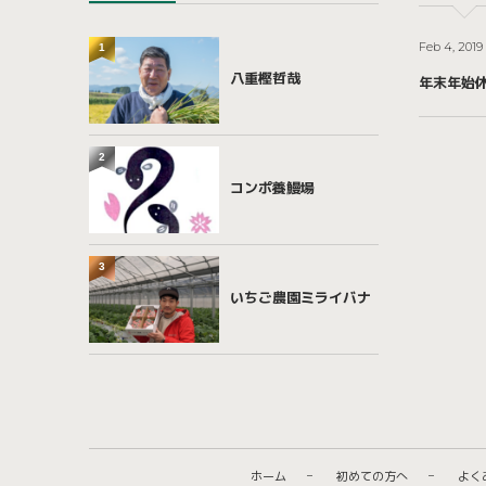
Feb 4, 2019
1
八重樫哲哉
年末年始
2
コンポ養鰻場
3
いちご農園ミライバナ
ホーム
初めての方へ
よく