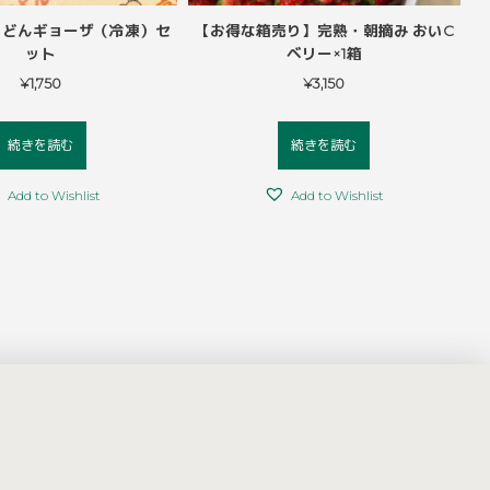
仁淀川きくらげ（乾燥・ス
お試し3点セット 高知県産仁淀川きく
お
イス）黒 100ｇ
らげ 黒きくらげホール25g×1袋、黒き
くらげスライス25g×1袋、白きくらげ
¥
2,000
20g×1袋
¥
2,300
続きを読む
続きを読む
Add to Wishlist
Add to Wishlist