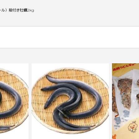
パール）殻付き牡蠣2kg