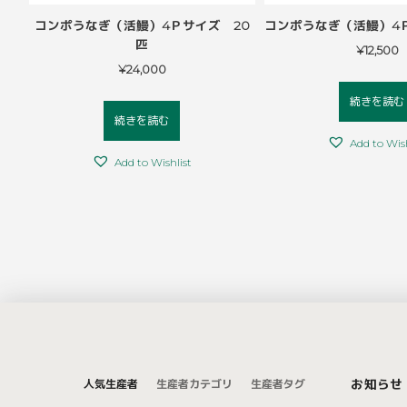
５匹
高槻名物 うどんギョーザ（冷凍）セ
【お得な箱売り】完熟・
ット
ベリー×1
¥
1,750
¥
3,150
続きを読む
続きを読む
Add to Wishlist
Add to Wish
人気生産者
生産者カテゴリ
生産者タグ
お知らせ