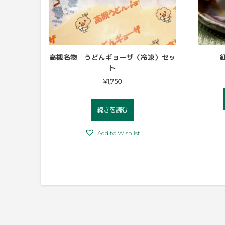
高槻名物 うどんギョーザ（冷凍）セッ
ト
¥
1,750
続きを読む
Add to Wishlist