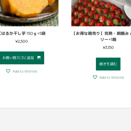
紅はるか干し芋 150ｇ×5袋
【お得な箱売り】完熟・朝摘み 
リー×1箱
¥
2,500
¥
3,150
お買い物カゴに追加
続きを読む
Add to Wishlist
Add to Wishlist