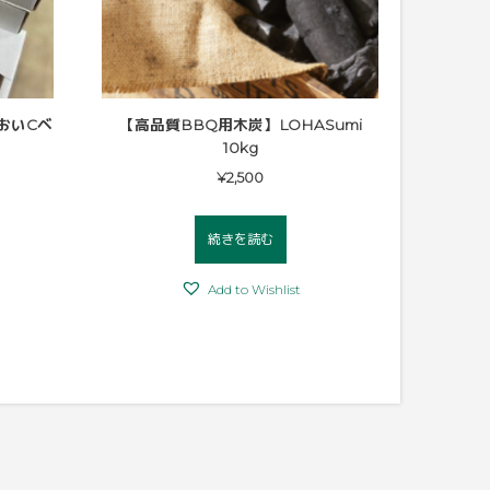
おいCベ
【高品質BBQ用木炭】LOHASumi
10kg
¥
2,500
続きを読む
Add to Wishlist