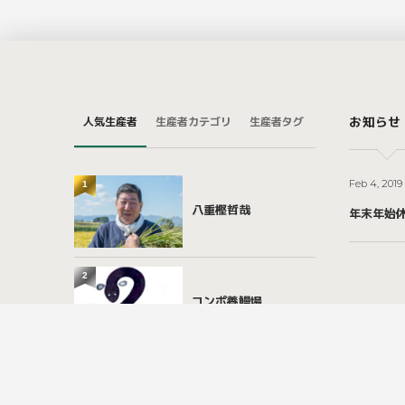
人気生産者
生産者カテゴリ
生産者タグ
お知らせ
Feb 4, 2019
1
八重樫哲哉
年末年始
2
コンポ養鰻場
3
いちご農園ミライバナ