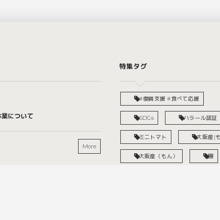
特集タグ
#復興支援 #食べて応援
休業について
SDGs
ハラール認証
ミニトマト
大阪産(も
More
大阪産（もん）
鰻
SNSフォロー