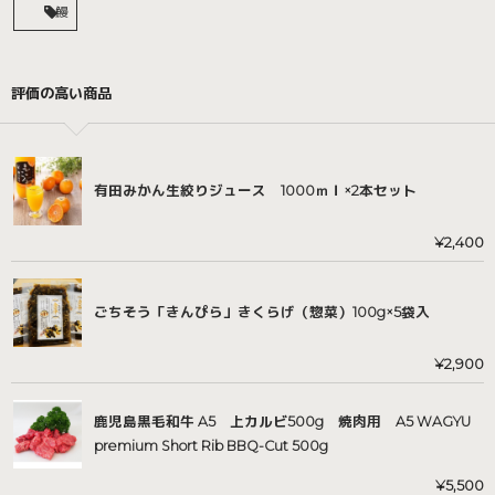
鰻
評価の高い商品
有田みかん生絞りジュース 1000ｍｌ×2本セット
¥
2,400
ごちそう「きんぴら」きくらげ（惣菜）100g×5袋入
¥
2,900
鹿児島黒毛和牛 A5 上カルビ500g 焼肉用 A5 WAGYU
premium Short Rib BBQ-Cut 500g
¥
5,500