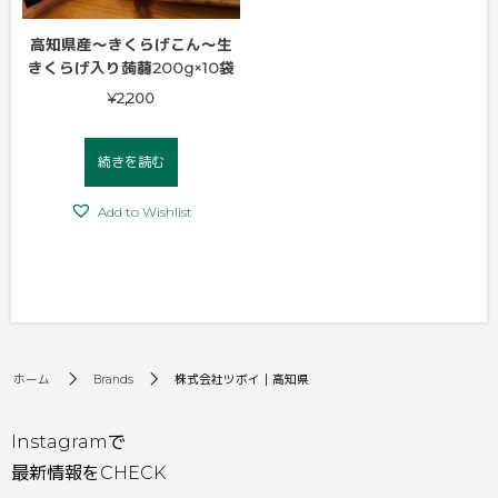
高知県産～きくらげこん～生
きくらげ入り蒟蒻200g×10袋
¥
2,200
続きを読む
Add to Wishlist
Brands
株式会社ツボイ｜高知県
ホーム
Instagramで
最新情報をCHECK