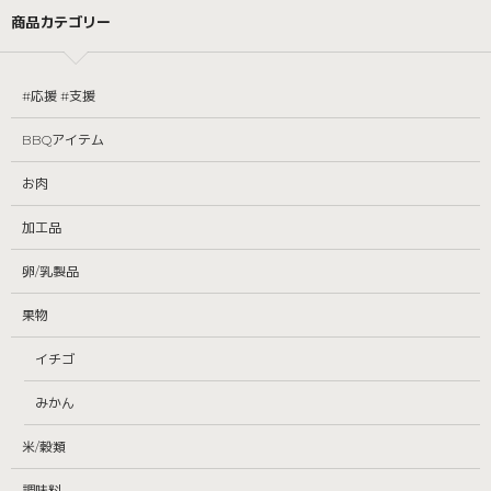
商品カテゴリー
#応援 #支援
BBQアイテム
お肉
加工品
卵/乳製品
果物
イチゴ
みかん
米/穀類
調味料