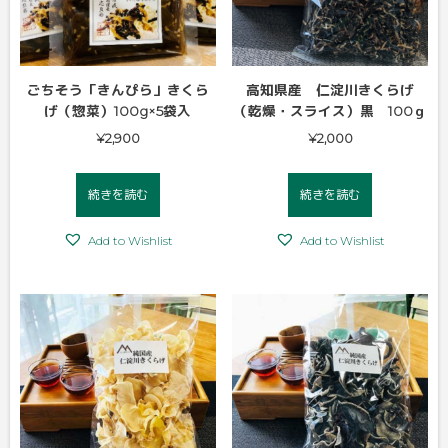
ごちそう「きんぴら」きくら
高知県産 仁淀川きくらげ
げ（惣菜）100g×5袋入
（乾燥・スライス）黒 100ｇ
¥
2,900
¥
2,000
続きを読む
続きを読む
Add to Wishlist
Add to Wishlist