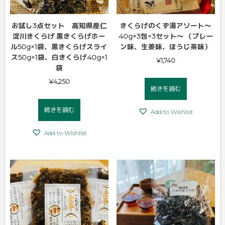
お試し3点セット 高知県産仁
きくらげのくず湯アソート～
淀川きくらげ 黒きくらげホー
40g×3包×3セット～ （プレー
ル50g×1袋、黒きくらげスライ
ン味、生姜味、ほうじ茶味）
ス50g×1袋、白きくらげ40g×1
¥
1,740
袋
¥
4,250
続きを読む
続きを読む
Add to Wishlist
Add to Wishlist