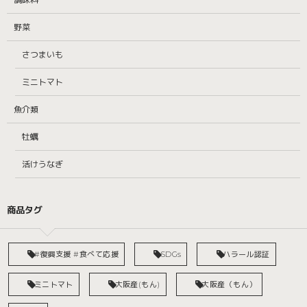
野菜
さつまいも
ミニトマト
魚介類
牡蠣
活けうなぎ
商品タグ
#復興支援 #食べて応援
SDGs
ハラール認証
ミニトマト
大阪産(もん)
大阪産（もん）